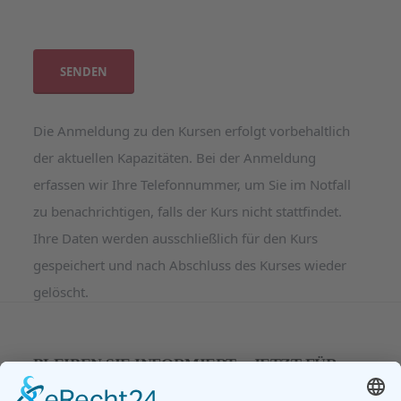
Bitte lasse dieses Feld leer.
Bitte lasse dieses Feld leer.
Die Anmeldung zu den Kursen erfolgt vorbehaltlich
der aktuellen Kapazitäten. Bei der Anmeldung
erfassen wir Ihre Telefonnummer, um Sie im Notfall
zu benachrichtigen, falls der Kurs nicht stattfindet.
Ihre Daten werden ausschließlich für den Kurs
gespeichert und nach Abschluss des Kurses wieder
gelöscht.
BLEIBEN SIE INFORMIERT – JETZT FÜR
UNSEREN NEWSLETER ANMELDEN