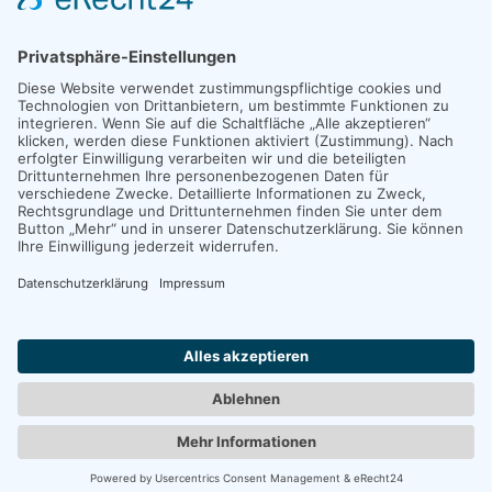
E-Mail
*
FÜR UNTERNEHMEN:
Wisidaa Solutions
Impressum
|
Datenschutz
|
POWERED BY
WordPress
. DESIGNED
BY
myThem.es
.