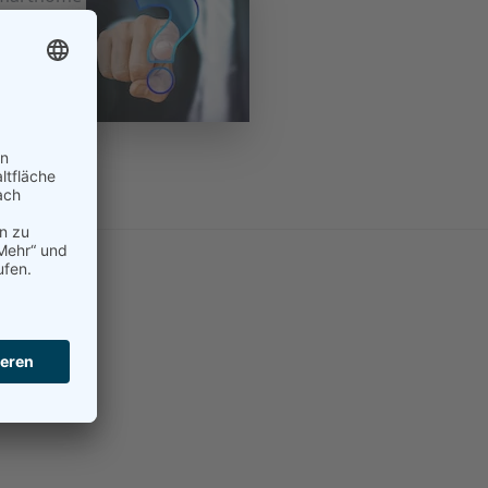
berhaupt
sinnvoll