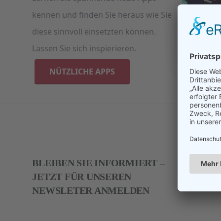
kennen und finden Sie heraus wie Sie
diese sinnvoll einsetzten können.
Lassen Sie sich inspierieren.
NÜTZLICHE APPS
BLEIBEN SIE INFORMIERT –
JETZT FÜR UNSEREN
NEWSLETER ANMELDEN