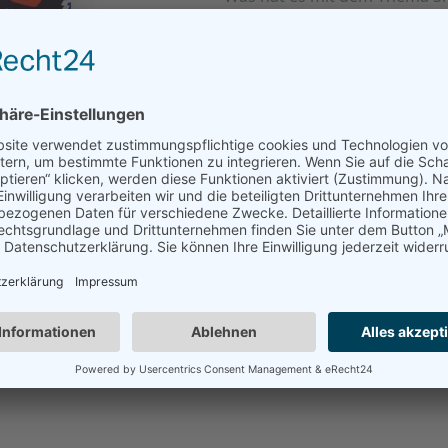
auf sich? Was bedeutet es ü
und wie kann ich die Technik 
für mich einsetzen.
SMARTHOME