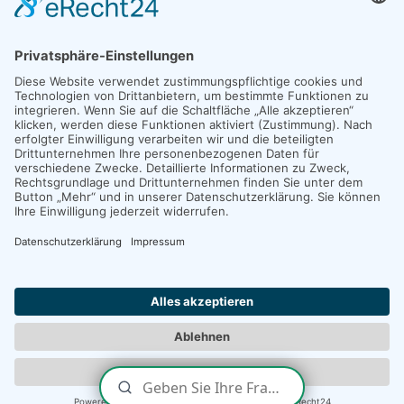
E-Mail
*
FÜR UNTERNEHMEN:
Wisidaa Solutions
Impressum
|
Datenschutz
|
POWERED BY
WordPress
. DESIGNED
BY
myThem.es
.