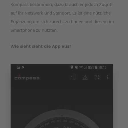
Kompass bestimmen, dazu brauch er jedoch Zugriff
auf ihr Netzwerk und Standort. Es ist eine nützliche
Ergänzung um sich zurecht zu finden und diesem im
Smartphone zu nutzten.
Wie sieht sieht die App aus?