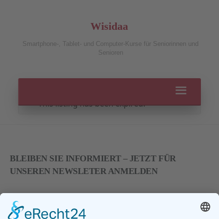
Wisidaa
Smartphone-, Tablet- und Computer-Kurse für Seniorinnen und
Senioren
This listing has been expired.
BLEIBEN SIE INFORMIERT – JETZT FÜR
UNSEREN NEWSLETER ANMELDEN
E-Mail
*