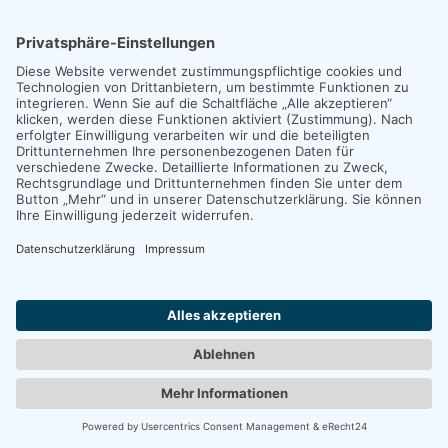
FÜR UNTERNEHMEN:
Wisidaa Solutions
Impressum
|
Datenschutz
|
POWERED BY
WordPress
. DESIGNED BY
myThem.es
.