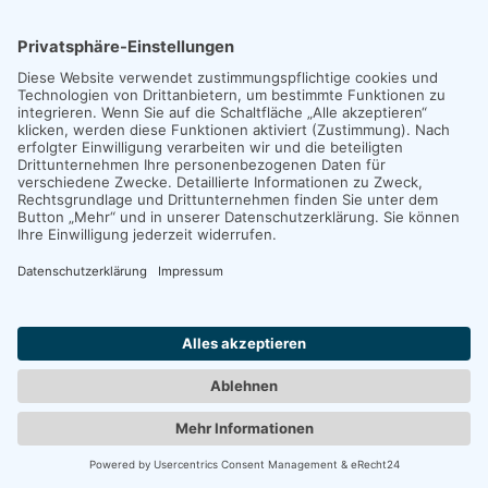
FÜR UNTERNEHMEN:
Wisidaa Solutions
Impressum
|
Datenschutz
|
POWERED BY
WordPress
. DESIGNED BY
myThem.es
.