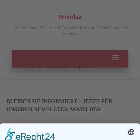
Wisidaa
Smartphone-, Tablet- und Computer-Kurse für Seniorinnen und
Senioren
This listing has been expired.
BLEIBEN SIE INFORMIERT – JETZT FÜR
UNSEREN NEWSLETER ANMELDEN
E-Mail
*